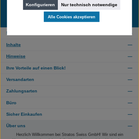
Adresse
Konfigurieren
Nur technisch notwendige
*
Datenschutz
Alle Cookies akzeptieren
Ich habe die
Datenschutzbestimmungen
zur Kenntnis genommen und die
AGB
gelesen und bin mit ihnen einverstanden.
Service-Hotline
Inhalte
Hinweise
Ihre Vorteile auf einen Blick!
Versandarten
Zahlungsarten
Büro
Sicher Einkaufen
Über uns
Herzlich Willkommen bei Stratos Swiss GmbH! Wir sind ein