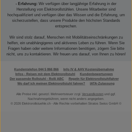
- Erfahrung:
Wir verfügen über langjährige Erfahrung in der
Herstellung von Elektrorollstühlen. Unsere Mitarbeiter sind
hochqualifiziert und verfügen über das Wissen und die Erfahrung, um
sicherzustellen, dass unsere Produkte den höchsten Standards
entsprechen.
Wir sind stolz darauf, Menschen mit Mobilitätseinschränkungen zu
helfen, ein unabhängigeres und aktiveres Leben zu führen. Wenn Sie
Fragen haben oder weitere Informationen benötigen, zögern Sie bitte
nicht, uns zu kontaktieren. Wir freuen uns darauf, von Ihnen zu hören!
Kundentelefon 044 5 866 866
Info IV & AHV Kostenübernahme
Infos - Reisen mit dem Elektrorollstuhl
Kundenbewertungen
Der passende Rollstuhl - Rolli ABC
Regeln für Elektrorollstuhlfahrer
Wo darf ich meinen Elektrorollstuhl fahren?
IATA-Zulassung
Alle Preise inkl. gesetzl. Mehrwertsteuer zzgl.
Versandkosten
und ggf.
Nachnahmegebühren, wenn nicht anders angegeben.
© 2026 Elektrorollstuehle.ch - Alle Rechte vorbehalten Stratos Swiss GmbH ©