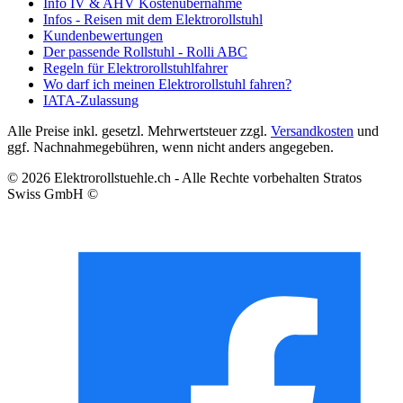
Info IV & AHV Kostenübernahme
Infos - Reisen mit dem Elektrorollstuhl
Kundenbewertungen
Der passende Rollstuhl - Rolli ABC
Regeln für Elektrorollstuhlfahrer
Wo darf ich meinen Elektrorollstuhl fahren?
IATA-Zulassung
Alle Preise inkl. gesetzl. Mehrwertsteuer zzgl.
Versandkosten
und
ggf. Nachnahmegebühren, wenn nicht anders angegeben.
© 2026 Elektrorollstuehle.ch - Alle Rechte vorbehalten Stratos
Swiss GmbH ©