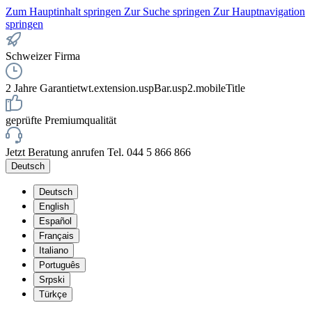
Zum Hauptinhalt springen
Zur Suche springen
Zur Hauptnavigation
springen
Schweizer Firma
2 Jahre Garantie
twt.extension.uspBar.usp2.mobileTitle
geprüfte Premiumqualität
Jetzt Beratung anrufen Tel. 044 5 866 866
Deutsch
Deutsch
English
Español
Français
Italiano
Português
Srpski
Türkçe