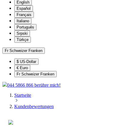
English
Español
Français
Italiano
Português
Srpski
Türkçe
Fr
Schweizer Franken
$
US-Dollar
€
Euro
Fr
Schweizer Franken
044 5866 866 berühre mich!
Startseite
Kundenbewertungen