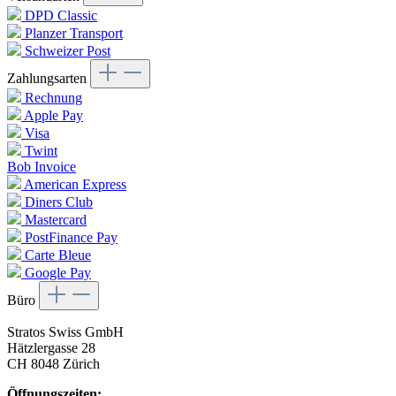
DPD Classic
Planzer Transport
Schweizer Post
Zahlungsarten
Rechnung
Apple Pay
Visa
Twint
Bob Invoice
American Express
Diners Club
Mastercard
PostFinance Pay
Carte Bleue
Google Pay
Büro
Stratos Swiss GmbH
Hätzlergasse 28
CH 8048 Zürich
Öffnungszeiten: