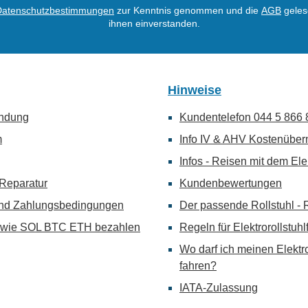
Datenschutzbestimmungen
zur Kenntnis genommen und die
AGB
geles
ihnen einverstanden.
Hinweise
indung
Kundentelefon 044 5 866 
m
Info IV & AHV Kostenübe
Infos - Reisen mit dem Elek
 Reparatur
Kundenbewertungen
nd Zahlungsbedingungen
Der passende Rollstuhl - 
o wie SOL BTC ETH bezahlen
Regeln für Elektrorollstuhl
Wo darf ich meinen Elektro
fahren?
IATA-Zulassung