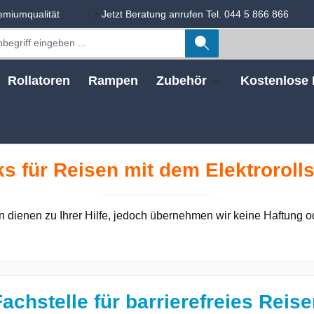
emiumqualität
Jetzt Beratung anrufen Tel. 044 5 866 866
Rollatoren
Rampen
Zubehör
Kostenlose 
ks für Reisen mit dem Elektrorolls
 dienen zu Ihrer Hilfe, jedoch übernehmen wir keine Haftung od
achstelle für barrierefreies Reis