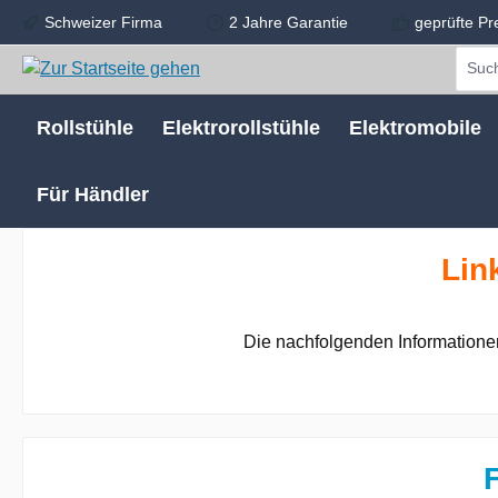
Schweizer Firma
2 Jahre Garantie
geprüfte Pr
m Hauptinhalt springen
Zur Suche springen
Zur Hauptnavigation springen
Rollstühle
Elektrorollstühle
Elektromobile
Für Händler
Lin
Die nachfolgenden Informationen
F