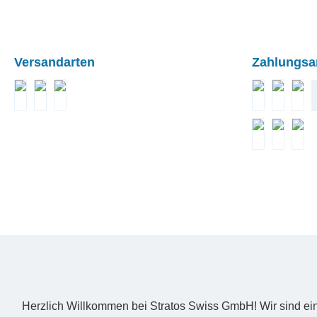
Versandarten
Zahlungsa
DPD Classic
Planzer Transport
Schweizer Post
Apple Pay
Visa
Twin
Rechnung
Carte Bl
Goog
Herzlich Willkommen bei Stratos Swiss GmbH! Wir sind ein U