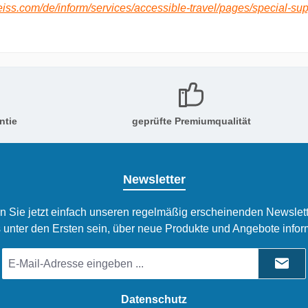
eiss.com/de/inform/services/accessible-travel/pages/special-sup
ntie
geprüfte Premiumqualität
Newsletter
n Sie jetzt einfach unseren regelmäßig erscheinenden Newslett
 unter den Ersten sein, über neue Produkte und Angebote infor
E-
Mail-
Adresse
*
Datenschutz