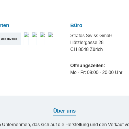
rten
Büro
Stratos Swiss GmbH
Bob Invoice
Hätzlergasse 28
t
American Express
Diners Club
Mastercard
PostFinance Pay
CH 8048 Zürich
eue
le Pay
Öffnungszeiten:
Mo - Fr: 09:00 - 20:00 Uhr
Über uns
nternehmen, das sich auf die Herstellung und den Verkauf von E