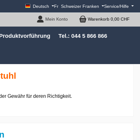
Deutsch
Fr
Schweizer Franken
Service/Hilfe
Mein Konto
Warenkorb
0,00 CHF
Produktvorführung
Tel.: 044 5 866 866
tuhl
er Gewähr für deren Richtigkeit.
en