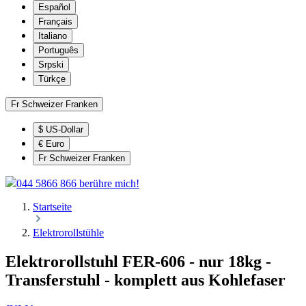
Español
Français
Italiano
Português
Srpski
Türkçe
Fr
Schweizer Franken
$
US-Dollar
€
Euro
Fr
Schweizer Franken
044 5866 866 berühre mich!
Startseite
Elektrorollstühle
Elektrorollstuhl FER-606 - nur 18kg -
Transferstuhl - komplett aus Kohlefaser