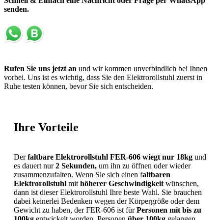
Schnell & Einfach eine Nachricht oder Frage per WhatsApp
senden.
Rufen Sie uns jetzt an
und wir kommen unverbindlich bei Ihnen
vorbei. Uns ist es wichtig, dass Sie den Elektrorollstuhl zuerst in
Ruhe testen können, bevor Sie sich entscheiden.
Ihre Vorteile
Der
faltbare Elektrorollstuhl FER-606 wiegt nur 18kg
und
es dauert nur
2 Sekunden,
um ihn zu öffnen oder wieder
zusammenzufalten. Wenn Sie sich einen f
altbaren
Elektrorollstuhl
mit
höherer Geschwindigkeit
wünschen,
dann ist dieser Elektrorollstuhl Ihre beste Wahl. Sie brauchen
dabei keinerlei Bedenken wegen der Körpergröße oder dem
Gewicht zu haben, der FER-606 ist für
Personen mit bis zu
100kg
entwickelt worden. Personen
über 100kg
gelangen