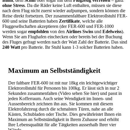
Bahn
, dem
Schiff
oder sogar mit dem
Flugzeug verreisen
– ganz
ohne Stress
. Da die Räder keine Luft enthalten, müssen sie diese
nach dem Flug nicht zuerst wieder aufpumpen, sondern können die
Reise direkt fortsetzen. Der zusammenfaltbare Elektrorollstuhl FER-
600 und seine Batterien haben
Zertifikate
, welche alle
Fluggesellschaften akzeptieren (der FER-600 und FER-1000
werden sogar
empfohlen
von den
Airlines Swiss
und
Edelweiss
).
Wenn Sie am Flughafen einchecken oder bereits bei der Buchung
des Fluges gefragt werden nach der Watt Zahl der Batterie. Das sind
240 Watt
pro Batterie. Ihr Stuhl kann 1-3 solcher Batterien haben.
Maximum an Selbstständigkeit
Der faltbare FER-600 ist mit nur 18kg ein leichtgewichtiger
Elektrorollstuhl für Personen bis 100kg. Er lässt sich in nur 2
Sekunden zusammenfalten (Video sehen Sie hier) und passt in
jeden Kofferraum. Auch seine Wendigkeit im Innen- und
Aussenbereich zeichnen ihn aus. Sie kommen mit diesem
Elektrofahrzeug durch die schmalsten Türen, nahe an alle
Kästen, Schubladen oder Tische. Dies gewährleistet Ihnen ein
Maximum an Selbstständigkeit in Ihrem Zuhause und erhöht
Ihre Lebensqualität für alle Tätgkeiten ausserhalb Ihrer vier
Wände..