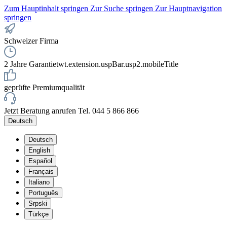
Zum Hauptinhalt springen
Zur Suche springen
Zur Hauptnavigation
springen
Schweizer Firma
2 Jahre Garantie
twt.extension.uspBar.usp2.mobileTitle
geprüfte Premiumqualität
Jetzt Beratung anrufen Tel. 044 5 866 866
Deutsch
Deutsch
English
Español
Français
Italiano
Português
Srpski
Türkçe