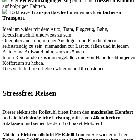
Vier
Federaufhängungen
sorgen für einen
besseren Komfort
auf holprigen Fahrten.
Exklusive
Transporttasche
für einen noch
einfacheren
Transport
.
Ideal um wider mit dem Auto, Tram, Flugzeug, Bahn,
Kreuzfahrtschiff unterwegs zu sein.
Oder aber auch nur, um bei Ausflügen und Familienfeiern
selbstständig zu sein, niemanden zur Last zu fallen und in jedem
Auto ohne Aufwand mitreisen zu können.
In nur 3 Sekunden zusammengefaltet, und von Hand leicht in jeden
Kofferaum zu heben.
Dies verleiht Ihrem Leben wider neue Dimensionen.
Stressfrei Reisen
Dieser elektrische Rollstuhl bietet Ihnen den
maximalen Komfort
und die
höchstmögliche Leistung
mit seinen
46cm breiten
Sitzkissen
und seinen beiden Kraftpaket-Motoren!
Mit dem
Elektrorollstuhl FER-600
können Sie wieder mit der