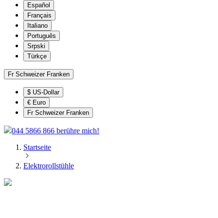
Español
Français
Italiano
Português
Srpski
Türkçe
Fr
Schweizer Franken
$
US-Dollar
€
Euro
Fr
Schweizer Franken
044 5866 866 berühre mich!
Startseite
Elektrorollstühle