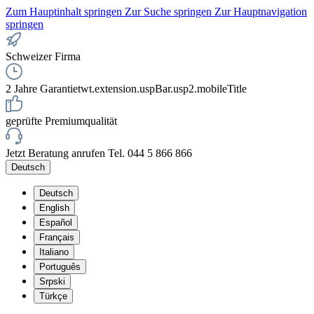
Zum Hauptinhalt springen
Zur Suche springen
Zur Hauptnavigation
springen
Schweizer Firma
2 Jahre Garantie
twt.extension.uspBar.usp2.mobileTitle
geprüfte Premiumqualität
Jetzt Beratung anrufen Tel. 044 5 866 866
Deutsch
Deutsch
English
Español
Français
Italiano
Português
Srpski
Türkçe