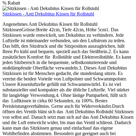
%
Rabatt
Sitzkissen - Anti Dekubitus Kissen für Rollstuhl
Angenehmes Anti Dekubitus Kissen für Rollstuhl
SitzkissenGrösse:Breite 42cm, Tiefe 42cm, Höhe 5cm1. Das
Sitzkissen wurde entwickelt, um Dekubitus zu verhindern. Jede
Luftzelle ist miteinander verbunden, um den Luftstrom zu teilen.
Das hilft, den Sitzdruck und die Sitzposition auszugleichen, hält
Ihren Po kühl und bequem, speziell auch das Steißbein.2. Es kann
zusätzlichen Komfort für Rollstühle und Elektrorollstühle. Es kann
jeden Sitzbereich in die bequemste, selbstkonturierende und
stoßdämpfende Oberfläche verwandeln.3. Dieses Anti Dekubitus
Sitzkissen ist für Menschen gedacht, die stundenlang sitzen. Es
vereint die beiden Vorteile von Luftpolster und Schwammpolster.
Unsere Kissenluftzelle gefüllt mit Schwammwürfel. Es ist viel
substanzieller und kompakter als die übliche Luftzelle. Viel stärker
für langlebige Verwendung.4. Ohne lästige Pumparbeit, füllt sich
das Luftkissen in cirka 60 Sekunden, zu 100%. Bestes
Preisleistungsverhältniss. Gerne auch für Widerverkäufer.Durch
öffnen des Ventils bläst sich das Anti Dekubitus Rollstuhl Sitzkissen
von selbst auf. Danach setzt man sich auf das Anti Dekubitus Kissen
und die Luft entweicht wider, bis man das Ventil schliesst. Dadurch
kann man das Sitzkissen genau und einfachauf das eigene
Wohlbefinden abstimmen. Besonders gut geeignet auch bei