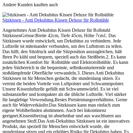
Andere Kunden kauften auch
Sitzkissen - Anti Dekubitus Kissen Deluxe für Rollstühle
Angenehmes Anti Dekubitus Kissen Deluxe für Rollstuhl
SitzkissenGrösse:Breite 42cm, Tiefe 45cm, Höhe 7cm1. Das
Sitzkissen wurde entwickelt, um Dekubitus zu verhindern. Jede
Luftzelle ist miteinander verbunden, um den Luftstrom zu teilen.
Das hilft, den Sitzdruck und die Sitzposition auszugleichen, hält
Ihren Po kühl und bequem, speziell auch das Steißbein.2. Es kann
zusätzlichen Komfort für Rollstühle und Elektrorollstühle. Es kann
jeden Sitzbereich in die bequemste, selbstkonturierende und
stoßdämpfende Oberfläche verwandeln.3. Dieses Anti Dekubitus
Sitzkissen ist für Menschen gedacht, die stundenlang sitzen. Es
vereint die beiden Vorteile von Luftpolster und Schwammpolster.
Unsere Kissenluftzelle gefüllt mit Schwammwürfel. Es ist viel
substanzieller und kompakter als die übliche Luftzelle. Viel stärker
für langlebige Verwendung.Bestes Preisleistungsverhältniss. Gerne
auch für Widerverkäufer.Das Sitzkissen kann man einfach zum
eigene Wohlbefinden abstimmen. Auch bei Inkontinenz
geeignet.Kissenüberzug ist abnehmbar und aus waschbaren aus
angenehmen Stoff.Das Anti-Dekubitus Sitzkissen ist ein innovatives
Produkt, das speziell für Menschen entwickelt wurde, die
stundenlang sitzen und ein erhöhtes Risiko für Dekubitus haben. Es