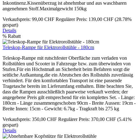
Inkontinenz.Kissenüberzug ist abnehmbar und aus waschbaren
angenehmen Stoff.Maximalgewicht 150kg
Verkaufspreis:
99,00 CHF
Regulärer Preis:
139,00 CHF
(28.78%
gespart)
Details
%
Rabatt
Teleskop-Rampe für Elektrorollstühle - 180cm
Teleskop-Rampe mit rutschfester Oberfläche zum verladen von
Rollstühlen und Scooter in Fahrzeuge bzw. zum überwinden von
Stufen.Für ein Höchstmaß an Sicherheit beim Befahren sorgt die
seitliche Aufkantung,die ein Abrutschen des Rollstuhls zuverlässig
verhindert. Für den komfortablen Transport ist eine passende
Tragetasche bereits im Lieferumfang enthalten. Bitte beachten Sie,
dass die Rampen ausschließlich paarweise verkauft werden; der
angegebene Preis gilt entsprechend für ein komplettes Set. - Länge:
180cm - Länge zusammengeschoben 90cm - Breite Aussen: 19cm -
Breite Innen: 15cm - Gewicht: 6.7kg - Tragkraft bis 275 kg
Verkaufspreis:
350,00 CHF
Regulärer Preis:
370,00 CHF
(5.41%
gespart)
Details