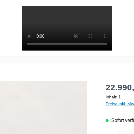
Regulärer Pre
22.990
Inhalt:
1
Preise inkl. M
Sofort verf
Produkt Anzahl