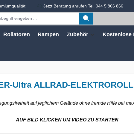
emiumqualität
Jetzt Beratung anrufen Tel. 044 5 866 866
Rollatoren
Rampen
Zubehör
Kostenlose 
ER-Ultra ALLRAD-ELEKTROROL
wegungsfreiheit auf jeglichem Gelände ohne fremde Hilfe bei max
AUF BILD KLICKEN UM VIDEO ZU STARTEN