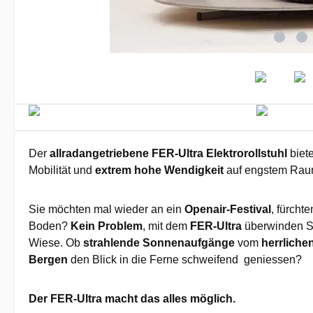
Der
allradangetriebene FER-Ultra Elektrorollstuhl
biet
Mobilität und
extrem hohe Wendigkeit
auf engstem Rau
Sie möchten mal wieder an ein
Openair-Festival
, fürch
Boden?
Kein Problem
, mit dem
FER-Ultra
überwinden S
Wiese. Ob
strahlende Sonnenaufgänge
vom
herrliche
Bergen
den Blick in die Ferne schweifend geniessen?
Der FER-Ultra macht das alles möglich.