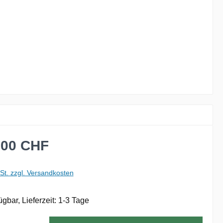
is:
,00 CHF
wSt. zzgl. Versandkosten
ügbar, Lieferzeit: 1-3 Tage
: Gib den gewünschten Wert ein oder benutze die Schaltflächen um die