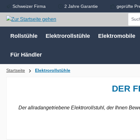
Schweizer Firma
2 Jahre Garantie
geprüfte Pr
m Hauptinhalt springen
Zur Suche springen
Zur Hauptnavigation springen
Rollstühle
Elektrorollstühle
Elektromobile
Für Händler
Startseite
Elektrorollstühle
DER F
Der allradangetriebene Elektrorollstuhl, der Ihnen Be