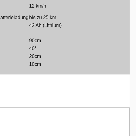
12 km/h
Batterieladung
bis zu 25 km
42 Ah (Lithium)
90cm
40°
20cm
10cm