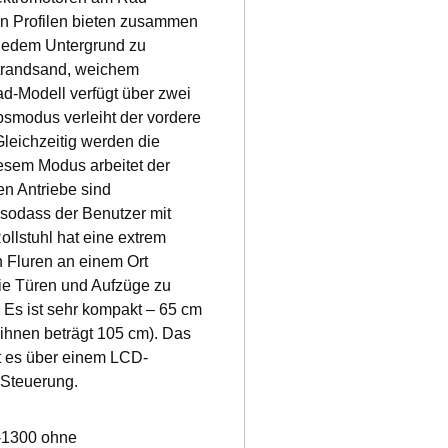
en Profilen bieten zusammen
 jedem Untergrund zu
Strandsand, weichem
d-Modell verfügt über zwei
bsmodus verleiht der vordere
Gleichzeitig werden die
esem Modus arbeitet der
ren Antriebe sind
 sodass der Benutzer mit
llstuhl hat eine extrem
n Fluren an einem Ort
ie Türen und Aufzüge zu
. Es ist sehr kompakt – 65 cm
ihnen beträgt 105 cm). Das
gt es über einem LCD-
 Steuerung.
R-1300 ohne