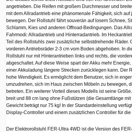
angetrieben. Die Reifen mit großem Durchmesser und breit
mit dem Allradantrieb eine phänomenale Fähigkeit, sich auf
bewegen. Der Rollstuhl fährt souverän auf losem Schnee, 
Schlamm, Kies und anderen Offroad-Bedingungen. Das Allra
Fahrmodi: Allradantrieb und Hinterradantrieb. Im Heckantrie
Teil des Rollstuhls zwei zusätzliche selbstdrehende Räder. 
vorderen Antriebsräder 2-3 cm vom Boden abgehoben. In di
Rollstuhl nur mit Hinterantrieben links und rechts, die vorde
abgeschaltet. Auf diese Weise spart der Akku mehr Energie,
einer Akkuladung längere Strecken zurücklegen kann. Der Ro
hohe Wendigkeit. Es ermöglicht dem Benutzer, sich in enge
umzudrehen, sich im Haus zwischen Möbeln zu bewegen, d
betreten. Ein weiterer Vorteil dieses Modells ist seine Größe
breit und 88 cm lang ohne Fußstützen (die Gesamtlänge mit 
Gewicht beträgt nur 75 kg! In der Standardeinstellung verfü
Display-Controller und einem zusätzlichen Controller für die
Der Elektrorollstuhl FER-Ultra 4WD ist die Version des FE