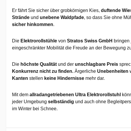
Er fährt Sie sicher über grobkörnigen Kies,
duftende Wie
Strände
und
unebene Waldpfade
, so dass Sie ohne Mü
sicher hinkommen
.
Die
Elektrorollstühle
von
Stratos Swiss GmbH
bringen
eingeschränkter Mobilität die Freude an der Bewegung zu
Die
höchste Qualität
und der
unschlagbare Preis
sprech
Konkurrenz nicht zu finden.
Ärgerliche
Unebenheiten
Kanten
stellen
keine Hindernisse
mehr dar.
Mit dem
allradangetriebenen Ultra Elektrorollstuhl
könn
jeder Umgebung
selbständig
und auch ohne Begleitper
im Winter bei Schnee.