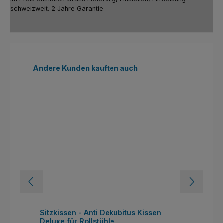
schweizweit. 2 Jahre Garantie
Produktgalerie überspringen
Andere Kunden kauften auch
>
Sitzkissen - Anti Dekubitus Kissen
Por
Deluxe für Rollstühle