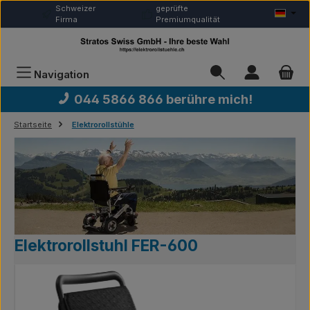
Schweizer
geprüfte
Zum Hauptinhalt springen
Firma
Premiumqualität
Navigation
044 5866 866 berühre mich!
Startseite
Elektrorollstühle
Elektrorollstuhl FER-600
Bildergalerie überspringen