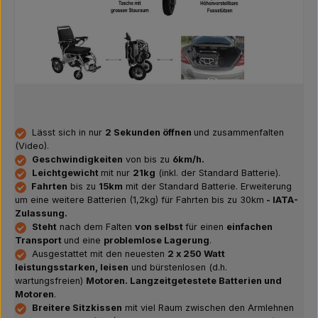
Lässt sich in nur
2 Sekunden öffnen
und zusammenfalten
(Video).
Geschwindigkeiten
von bis zu
6km/h.
Leichtgewicht
mit nur
21kg
(inkl. der Standard Batterie).
Fahrten
bis zu
15km
mit der Standard Batterie. Erweiterung
um eine weitere Batterien (1,2kg) für Fahrten bis zu 30km
- IATA-
Zulassung.
Steht
nach dem Falten
von selbst
für einen
einfachen
Transport
und eine
problemlose Lagerung
.
Ausgestattet mit den neuesten
2 x 250 Watt
leistungsstarken, leisen
und bürstenlosen (d.h.
wartungsfreien)
Motoren. Langzeitgetestete Batterien und
Motoren
.
Breitere Sitzkissen
mit viel Raum zwischen den Armlehnen