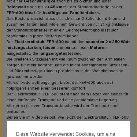
Mit einer
Geschwindigkeit
von bis zu
6 km/h
und einer
Reichweite
von bis zu
45 km
mit der Standardbatterie ist der
FER-600 ideal
für
Ausflüge
und
Familienfeiern.
Das Beste daran ist, dass er sich in nur 2 Sekunden öffnen und
zusammenfalten lässt. Mit einem Gewicht von nur 21 kg (inklusive
der Standardbatterie) ist er ein Leichtgewicht und lässt sich
problemlos in jeden Kofferraum heben.
Der
Elektrorollstuhl FER-600
ist mit den
neuesten 2 x 250 Watt
leistungsstarken, leisen
und bürstenlosen
Motoren
ausgestattet, die
langzeitgetestet
sind.
Die breiteren Sitzkissen mit viel Raum zwischen den Armlehnen
sorgen für mehr Komfort, und die leicht abnehmbaren Sitzkissen-
und Rückenbezüge können problemlos in der Waschmaschine
gewaschen werden.
Mit vier Federaufhängungen bietet der FER-600 auch auf
holprigen Fahrten einen besseren Komfort.
Der Elektrorollstuhl FER-600 steht nach dem Falten von selbst für
einen einfachen Transport und eine problemlose Lagerung.
Mit der exklusiven Transporttasche wird der Transport noch
einfacher.
Sehen Sie im Video selbst, wie leicht der Elektrorollstuhl FER-600
zu öffnen und zusammenzufalten ist. Der Elektrorollstuhl FER-600
ist die perfekte Wahl für alle Menschen.
Diese Website verwendet Cookies, um eine