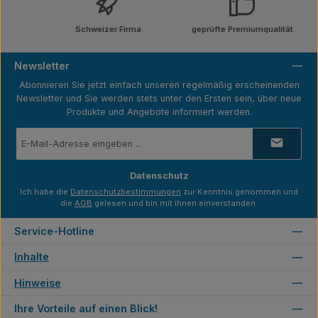
Schweizer Firma
geprüfte Premiumqualität
Newsletter
Abonnieren Sie jetzt einfach unseren regelmäßig erscheinenden
Newsletter und Sie werden stets unter den Ersten sein, über neue
Produkte und Angebote informiert werden.
E-
Mail-
Adresse
*
Datenschutz
Ich habe die
Datenschutzbestimmungen
zur Kenntnis genommen und
die
AGB
gelesen und bin mit ihnen einverstanden.
Service-Hotline
Inhalte
Hinweise
Ihre Vorteile auf einen Blick!