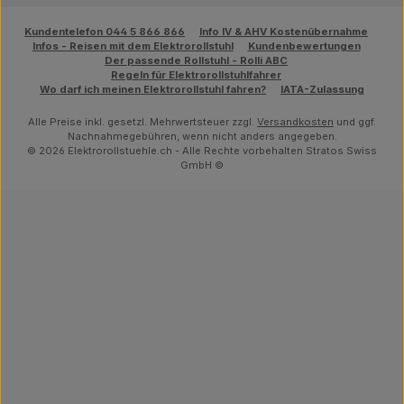
Kundentelefon 044 5 866 866
Info IV & AHV Kostenübernahme
Infos - Reisen mit dem Elektrorollstuhl
Kundenbewertungen
Der passende Rollstuhl - Rolli ABC
Regeln für Elektrorollstuhlfahrer
Wo darf ich meinen Elektrorollstuhl fahren?
IATA-Zulassung
Alle Preise inkl. gesetzl. Mehrwertsteuer zzgl.
Versandkosten
und ggf.
Nachnahmegebühren, wenn nicht anders angegeben.
© 2026 Elektrorollstuehle.ch - Alle Rechte vorbehalten Stratos Swiss
GmbH ©