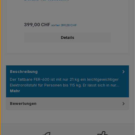
Regulärer Preis:
Ver
399,00 CHF
15
vorher 399,00 CHF
Details
Beschreibung
Der faltbare FER-600 ist mit nur 21 kg ein leichtgewichtiger
Elektrorollstuhl für Personen bis 115 kg. Er lässt sich in nur…
Mehr
Bewertungen