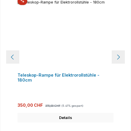
Rabatt
%
Teleskop-Rampe für Elektrorollstühle -
180cm
Verkaufspreis:
Regulärer Preis:
350,00 CHF
370,00 CHF
(5.41% gespart)
Details