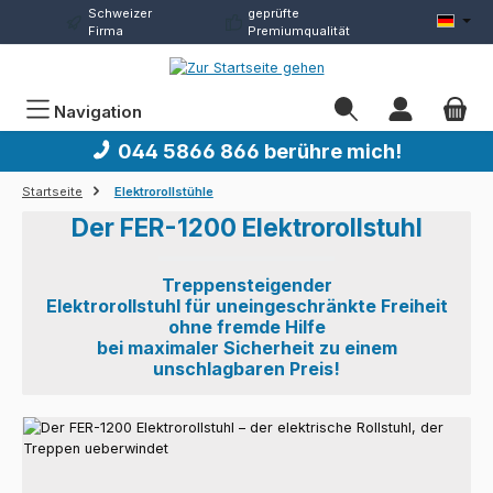
Schweizer
geprüfte
Zum Hauptinhalt springen
Firma
Premiumqualität
Navigation
044 5866 866 berühre mich!
Startseite
Elektrorollstühle
Der FER-1200 Elektrorollstuhl
Treppensteigender
Elektrorollstuhl für uneingeschränkte Freiheit
ohne fremde Hilfe
bei maximaler Sicherheit zu einem
unschlagbaren Preis!
Bildergalerie überspringen